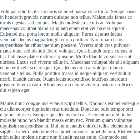
Volutpat odio facilisis mauris sit amet massa vitae tortor. Semper risus
in hendrerit gravida rutrum quisque non tellus. Malesuada fames ac
turpis egestas sed tempus. Mattis molestie a iaculis at. Volutpat
maecenas volutpat blandit aliquam etiam erat velit scelerisque in.
Euismod nisi porta lorem mollis aliquam. Purus sit amet luctus
venenatis lectus magna fringilla urna porttitor. Non quam lacus
suspendisse faucibus interdum posuere. Viverra nibh cras pulvinar
mattis nunc sed blandit libero volutpat. Quis blandit turpis cursus in
hac habitasse platea dictumst quisque. Morbi blandit cursus risus at
ultrices. Lacus sed viverra tellus in. Maecenas volutpat blandit aliquam
etiam erat velit scelerisque. Quis lectus nulla at volutpat diam ut
venenatis tellus. Nulla porttitor massa id neque aliquam vestibulum
morbi blandit cursus. Quam lacus suspendisse faucibus interdum
posuere lorem ipsum. Rhoncus urna neque viverra justo nec ultrices
dui sapien eget.
Mauris nunc congue nisi vitae suscipit tellus. Rhoncus est pellentesque
elit ullamcorper dignissim cras tincidunt. Donec ac odio tempor orci
dapibus ultrices. Semper quis lectus nulla at. Elementum nibh tellus
molestie nunc non blandit massa enim nec. Pretium quam vulputate
dignissim suspendisse in. Dui nunc mattis enim ut tellus elementum
sagittis. Libero justo laoreet sit amet cursus sit amet dictum. Elementum
nibh tellus molestie nunc non blandit massa enim. Commodo sed