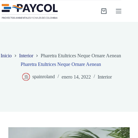
Saltar
al
Carro
contenido
de
compra
Inicio
Interior
Pharetra Etultrices Neque Ornare Aenean
Pharetra Etultrices Neque Ornare Aenean
spainroland
enero 14, 2022
Interior