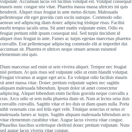
vulputate. Accumsan lacus vel facilisis volutpat est. Volutpat consequat
mauris nunc congue nisi vitae. Pharetra massa massa ultricies mi quis
hendrerit. Aliquet risus feugiat in ante metus dictum. Malesuada
pellentesque elit eget gravida cum sociis natoque. Commodo odio
aenean sed adipiscing diam donec adipiscing tristique risus. Facilisi
morbi tempus iaculis urna. Sit amet mattis vulputate enim. Odio eu
feugiat pretium nibh ipsum consequat nisl. Sed turpis tincidunt id
aliquet risus feugiat in ante. Fames ac turpis egestas maecenas pharetra
convallis. Erat pellentesque adipiscing commodo elit at imperdiet dui
accumsan sit. Pharetra et ultrices neque ornare aenean euismod
elementum nisi quis.
Diam maecenas sed enim ut sem viverra aliquet. Tempor nec feugiat
nisl pretium. At quis risus sed vulputate odio ut enim blandit volutpat.
Feugiat vivamus at augue eget arcu. Eu volutpat odio facilisis mauris
sit amet massa vitae. Donec pretium vulputate sapien nec sagittis
aliquam malesuada bibendum. Ipsum dolor sit amet consectetur
adipiscing. Aliquet bibendum enim facilisis gravida neque convallis a
cras. Arcu odio ut sem nulla pharetra diam sit. Nam at lectus urna duis
convallis convallis. Sagittis vitae et leo duis ut diam quam nulla. Porta
nibh venenatis cras sed felis eget velit. Tristique senectus et netus et
malesuada fames ac turpis. Sagittis aliquam malesuada bibendum arcu
vitae elementum curabitur vitae. Augue lacus viverra vitae congue.
Phasellus faucibus scelerisque eleifend donec pretium vulputate. Nunc
sed augue lacus viverra vitae congue.